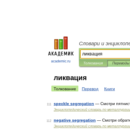
Словари и энциклоп
academic.ru
Толкования
Переводы
ликвация
Толкование
Перевод
Книги
speckle segregation
— Смотри пятнис
111
Энциклопедический словарь по металлурги
negative segregation
— Смотри обрат
112
Энциклопедический словарь по металлурги