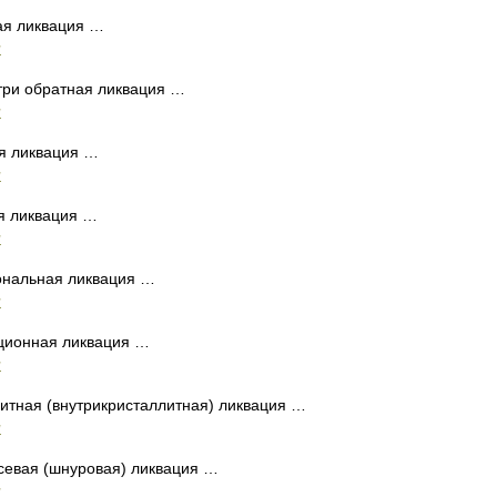
я ликвация …
и
ри обратная ликвация …
и
я ликвация …
и
я ликвация …
и
нальная ликвация …
и
ционная ликвация …
и
тная (внутрикристаллитная) ликвация …
и
евая (шнуровая) ликвация …
и