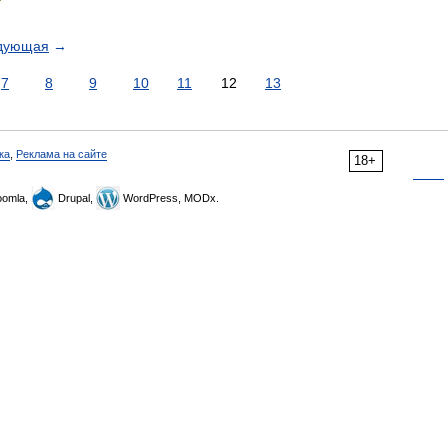
дующая
→
7
8
9
10
11
12
13
ка
,
Реклама на сайте
18+
omla,
Drupal,
WordPress, MODx.