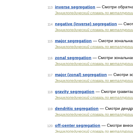
inverse segregation
— Смотри обратна
113
Энциклопедический словарь по металлурги
negative (inverse) segregation
— Смот
114
Энциклопедический словарь по металлурги
major segregation
— Смотри зональна
115
Энциклопедический словарь по металлурги
zonal segregation
— Смотри зональна
116
Энциклопедический словарь по металлурги
major (zonal) segregation
— Смотри зо
117
Энциклопедический словарь по металлурги
gravity segregation
— Смотри гравита
118
Энциклопедический словарь по металлурги
dendritic segregation
— Смотри дендри
119
Энциклопедический словарь по металлурги
off-center segregation
— Смотри внеос
120
Энциклопедический словарь по металлурги