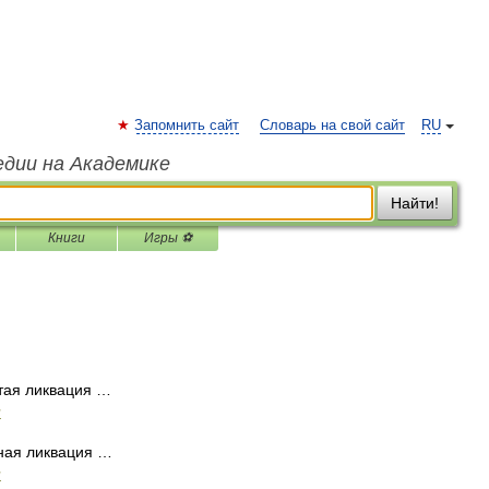
Запомнить сайт
Словарь на свой сайт
RU
едии на Академике
Найти!
Книги
Игры ⚽
тая ликвация …
и
ная ликвация …
и