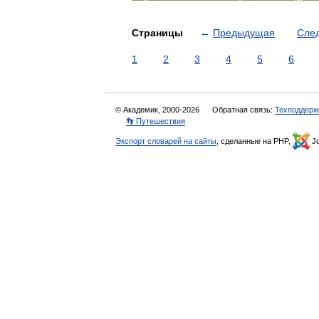
Страницы
←
Предыдущая
Сле
1
2
3
4
5
6
© Академик, 2000-2026
Обратная связь:
Техподдерж
👣 Путешествия
Экспорт словарей на сайты
, сделанные на PHP,
Jo